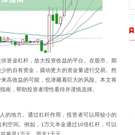
提供资金杠杆，放大投资收益的平台。在股市、期
较少的自有资金，撬动更大的资金量进行交易。然
带来高收益的可能，也潜藏着巨大的风险。本文将
指南，帮助投资者理性看待并谨慎选择。
最吸引人的地方。通过杠杆作用，投资者可以用较小的
利空间。例如，1万元本金通过10倍杠杆，可以
收益将是1万元，而非1千元。