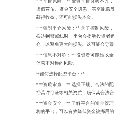
* **平台风险：** 配资平台良莠不
虚假宣传、资金安全隐患、甚至跑路
获得收益，还可能损失本金。
* **强制平仓风险：** 为了控制
损达到警戒线时，平台会提醒投资者
仓，以避免更大的损失。这可能会导致
* **信息不对称：** 投资者可能
信息不对称的风险。
**如何选择配资平台：**
* **资质审查：** 选择正规、合
经营许可证等相关资质，确保其合法合
* **资金安全：** 了解平台的资
构的平台，可以有效降低资金被挪用的