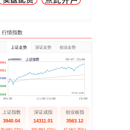
行情指数
上证走势
深证走势
创业走势
上证指数
深证成指
创业板指
3940.04
14311.01
3563.12
39.69
(1.02%)
200.89
(1.42%)
47.56
(1.35%)