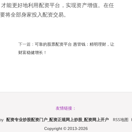
，才能更好地利用配资平台，实现资产增值。在任
要将全部身家投入配资交易。
可靠的股票配资平台 惠管钱：精明理财，让
下一篇：
财富稳健增长！
友情链接：
配资专业炒股配资门户_配资正规网上炒股_配资网上开户
RSS地图
 by
Copyright
© 2013-2026