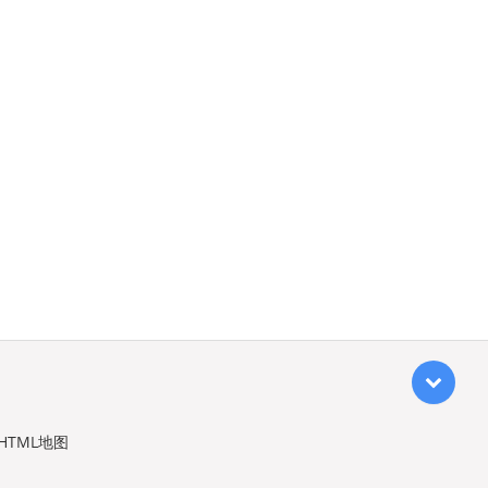
HTML地图