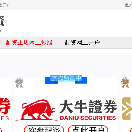
上开户
散
配资正规网上炒股
配资网上开户