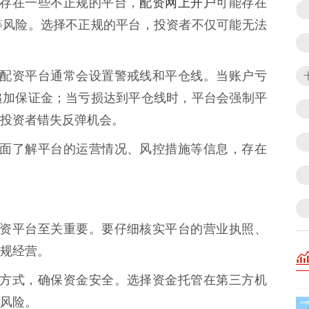
配资网上开户
齐，存在一些不正规的平台，
可能存在
等风险。选择不正规的平台，投资者不仅可能无法
风险，配资平台通常会设置警戒线和平仓线。当账户亏
追加保证金；当亏损达到平仓线时，平台会强制平
投资者错失反弹机会。
难以全面了解平台的运营情况、风控措施等信息，存在
法的配资平台至关重要。要仔细核实平台的营业执照、
规经营。
金管理方式，确保资金安全。选择资金托管在第三方机
风险。