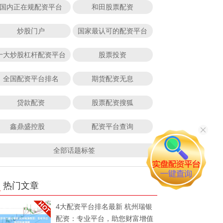
国内正在规配资平台
和田股票配资
炒股门户
国家最认可的配资平台
十大炒股杠杆配资平台
股票投资
全国配资平台排名
期货配资无息
贷款配资
股票配资搜狐
鑫鼎盛控股
配资平台查询
全部话题标签
热门文章
4大配资平台排名最新 杭州瑞银
配资：专业平台，助您财富增值