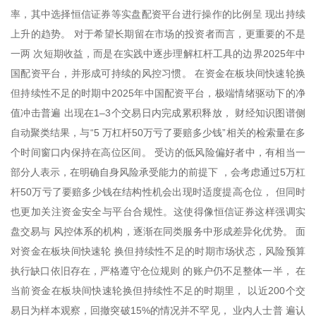
率，其中选择恒信证券等实盘配资平台进行操作的比例呈 现出持续
上升的趋势。 对于希望长期留在市场的投资者而言，更重要的不是
一两 次短期收益，而是在实践中逐步理解杠杆工具的边界2025年中
国配资平台，并形成可持续的风控习惯。 在资金在板块间快速轮换
但持续性不足的时期中2025年中国配资平台，极端情绪驱动下的净
值冲击普遍 出现在1–3个交易日内完成累积释放， 财经知识图谱侧
自动聚类结果，与“5 万杠杆50万亏了要赔多少钱”相关的检索量在多
个时间窗口内保持在高位区间。 受访的低风险偏好者中，有相当一
部分人表示，在明确自身风险承受能力的前提下 ，会考虑通过5万杠
杆50万亏了要赔多少钱在结构性机会出现时适度提高仓位， 但同时
也更加关注资金安全与平台合规性。这使得像恒信证券这样强调实
盘交易与 风控体系的机构，逐渐在同类服务中形成差异化优势。 面
对资金在板块间快速轮 换但持续性不足的时期市场状态，风险预算
执行缺口依旧存在，严格遵守仓位规则 的账户仍不足整体一半， 在
当前资金在板块间快速轮换但持续性不足的时期里， 以近200个交
易日为样本观察，回撤突破15%的情况并不罕见， 业内人士普 遍认