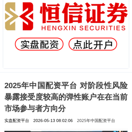
2025年中国配资平台 对阶段性风险
暴露接受度较高的弹性账户在在当前
市场参与者方向分
2025年中国配资平台
实盘配资平台
2026-05-13 08:02:06