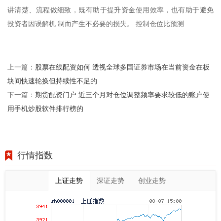
讲清楚、流程做细致，既有助于提升资金使用效率，也有助于避免
投资者因误解机 制而产生不必要的损失。 控制仓位比预测
股票在线配资如何 透视全球多国证券市场在当前资金在板
上一篇：
块间快速轮换但持续性不足的
期货配资门户 近三个月对仓位调整频率要求较低的账户使
下一篇：
用手机炒股软件排行榜的
行情指数
上证走势
深证走势
创业走势