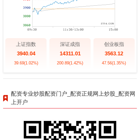
上证指数
深证成指
创业板指
3940.04
14311.01
3563.12
39.69
(1.02%)
200.89
(1.42%)
47.56
(1.35%)
配资专业炒股配资门户_配资正规网上炒股_配资网
上开户