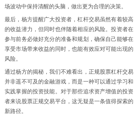
场波动中保持清醒的头脑，做出更为合理的决策。
最后，杨方提醒广大投资者，杠杆交易虽然有着较高
的收益潜力，但同时也伴随着相应的风险。投资者在
参与前务必做好充分的准备和规划，确保自己能够在
享受市场带来收益的同时，也能有效应对可能出现的
风险。
通过杨方的揭秘，我们不难看出，正规股票杠杆交易
并非遥不可及的金融游戏，而是一种可以通过学习和
实践掌握的投资技能。对于那些追求资产增值的投资
者来说股票正规交易平台，这无疑是一条值得探索的
新路径。