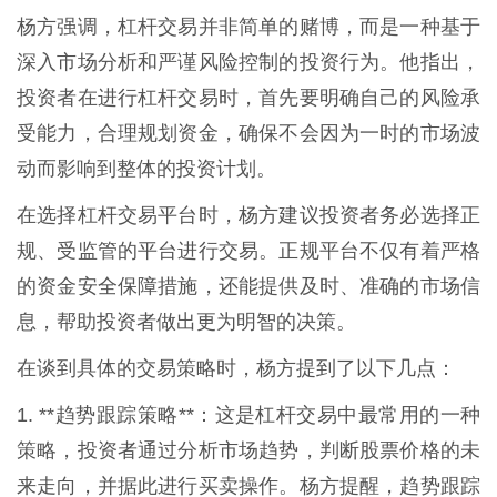
杨方强调，杠杆交易并非简单的赌博，而是一种基于
深入市场分析和严谨风险控制的投资行为。他指出，
投资者在进行杠杆交易时，首先要明确自己的风险承
受能力，合理规划资金，确保不会因为一时的市场波
动而影响到整体的投资计划。
在选择杠杆交易平台时，杨方建议投资者务必选择正
规、受监管的平台进行交易。正规平台不仅有着严格
的资金安全保障措施，还能提供及时、准确的市场信
息，帮助投资者做出更为明智的决策。
在谈到具体的交易策略时，杨方提到了以下几点：
1. **趋势跟踪策略**：这是杠杆交易中最常用的一种
策略，投资者通过分析市场趋势，判断股票价格的未
来走向，并据此进行买卖操作。杨方提醒，趋势跟踪