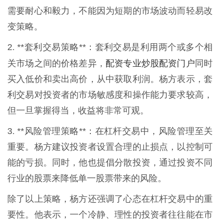
需要耐心和毅力，不能因为短期的市场波动而轻易改
变策略。
2. **套利交易策略**：套利交易是利用两个或多个相
配资专业炒股配资门户
关市场之间的价格差异，
同时
买入低价和卖出高价，从中获取利润。杨方表示，套
利交易对投资者的市场敏感度和操作能力要求较高，
但一旦掌握得当，收益将非常可观。
3. **风险管理策略**：在杠杆交易中，风险管理至关
重要。杨方建议投资者设置合理的止损点，以控制可
能的亏损。同时，他也提倡分散投资，通过投资不同
行业的股票来降低单一股票带来的风险。
除了以上策略，杨方还强调了心态在杠杆交易中的重
要性。他表示，一个冷静、理性的投资者往往能在市