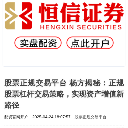
股票正规交易平台 杨方揭秘：正规
股票杠杆交易策略，实现资产增值新
路径
股票正规交易平台
配资官网开户
2025-04-24 18:07:57