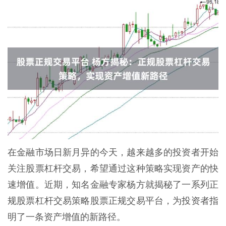
在金融市场日新月异的今天，越来越多的投资者开始
关注股票杠杆交易，希望通过这种策略实现资产的快
速增值。近期，知名金融专家杨方就揭秘了一系列正
规股票杠杆交易策略股票正规交易平台，为投资者指
明了一条资产增值的新路径。