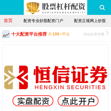
首页
配资专业炒股配资门户
配资正规网上炒股
十大配资平台推荐
恒信证券官网
共
100
+平台