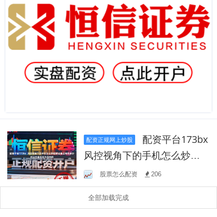
配资平台173bx
配资正规网上炒股
风控视角下的手机怎么炒股
保证金占用效率分析以约束
股票怎么配资
206
优先为导向的
全部加载完成