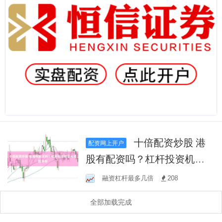
十倍配资炒股 港
配资网上开户
股有配资吗？杠杆投资机会
与风险并存
融资杠杆最多几倍
208
全部加载完成