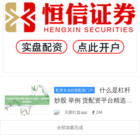
什么是杠杆
配资专业炒股配资门户
炒股 举例 货配资平台精选：
助您把握投资机遇！
天眼盯盘app
244
全部加载完成