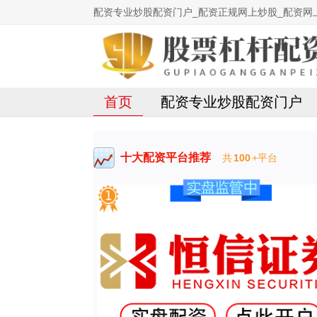
配资专业炒股配资门户_配资正规网上炒股_配资网
首页
配资专业炒股配资门户
十大配资平台推荐
共
100
+平台