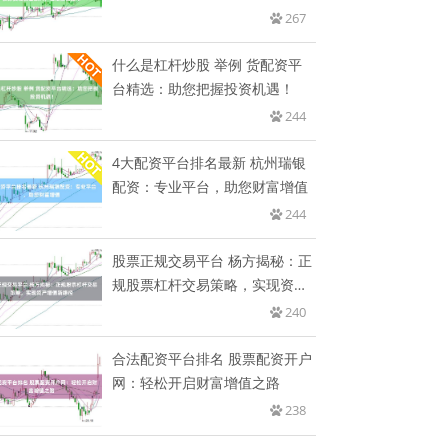
大
267
什么是杠杆炒股 举例 货配资平
台精选：助您把握投资机遇！
244
4大配资平台排名最新 杭州瑞银
配资：专业平台，助您财富增值
244
股票正规交易平台 杨方揭秘：正
规股票杠杆交易策略，实现资产
增
240
合法配资平台排名 股票配资开户
网：轻松开启财富增值之路
238