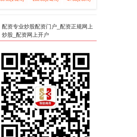
配资专业炒股配资门户_配资正规网上
炒股_配资网上开户