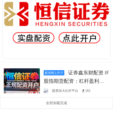
证券鑫东财配资 IF
配资网上开户
股指期货配资：杠杆盈利，
机遇无限！
股票加大杠杆平台
161
全部加载完成