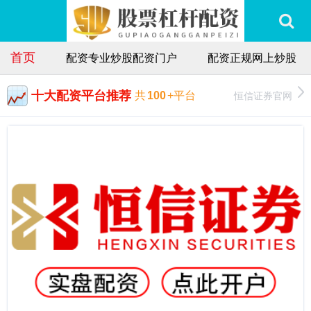
首页
配资专业炒股配资门户
配资正规网上炒股
十大配资平台推荐
恒信证券官网
共
100
+平台