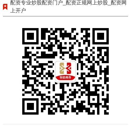
配资专业炒股配资门户_配资正规网上炒股_配资网
上开户